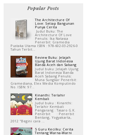
Popular Posts
The Architecture Of
Love: Setiap Bangunan
Punya Cerita
Judul Buku: The
Architecture Of Love
Penulis: Ika Natassa
Penerbit: Gramedia
Pustaka Utama ISBN : 978-602-03-2926-0
Tahun Terbit...
Review Buku: Jelajah
Ujung Barat Indonesia
Banda Aceh dan Sabang
Judul buku: Jelajah Ujung
Barat Indonesia Banda
Aceh Sabang Penulis:
Muna Sungkar Penerbit:
Gramediana, Elex Media Komputindo
No. ISBN: 97...
Kinanthi: Terlahir
Kembali
Judul buku : Kinanthi:
Terlahir Kembali
Pengarang : Tasaro G.K.
Penerbit : Penerbit
Bentang, Yogyakarta,
2012 "Begini cara ...
5 Guru Kecilku: Cerita
Tentang Warna-Warni