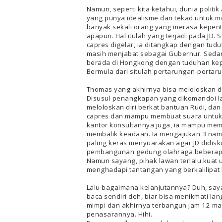
Namun, seperti kita ketahui, dunia politi
yang punya idealisme dan tekad untuk 
banyak sekali orang yang merasa kepen
apapun. Hal itulah yang terjadi pada JD.
capres digelar, ia ditangkap dengan tudu
masih menjabat sebagai Gubernur. Sedang
berada di Hongkong dengan tuduhan kepe
Bermula dari situlah pertarungan-pertaru
Thomas yang akhirnya bisa meloloskan d
Disusul penangkapan yang dikomandoi lan
meloloskan diri berkat bantuan Rudi, dan
capres dan mampu membuat suara untuk JD
kantor konsultannya juga, ia mampu mem
membalik keadaan. Ia mengajukan 3 nam
paling keras menyuarakan agar JD didiskua
pembangunan gedung olahraga beberapa t
Namun sayang, pihak lawan terlalu kuat 
menghadapi tantangan yang berkalilipat
Lalu bagaimana kelanjutannya? Duh, say
baca sendiri deh, biar bisa menikmati 
mimpi dan akhirnya terbangun jam 12 mal
penasarannya. Hihi.