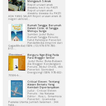
Mengasuh 5 Anak
Repot urusan anak
diwaktu kecil itu PASTI
Repot urusan anak
diwaktu dewasa itu PASTI
ADA YANG SALAH Repot urusan anak di
negeri akhirat...
Rumah Tangga: Berumah
Dalam Cinta, di Tangga
Menuju Surga
Sumber Judul Buku:
Rumah Tangga Penulis:
Fahd Pahdepie Penerbit:
PandaMedia (Imprint dari
GagasMedia) ISBN: (13) 978-979-780-
813-...
Berguru Nge-Blog Pada
Para Blogger Senior
Judul Buku: Buka-Bukaan
Ala Blogger Kondang(an)
Penulis: Abdul Cholik, dkk
Penerbit: Sixmidad
Energizing! ISBN: 978-602-
70506-6-...
Critical Eleven: Tentang
Alasan Bersatu Yang
Kembali Dipertanyakan
Judul : Critical Eleven
Penulis : Ika Natassa
Editor : Rosi L. Simamora
Penerbit : Gramedia
Pustaka Utama Jumlah halaman : 344
hala...