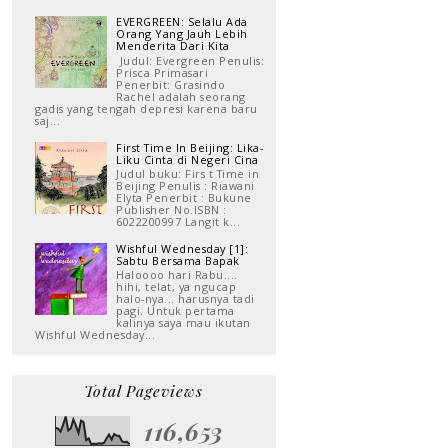
EVERGREEN: Selalu Ada
Orang Yang Jauh Lebih
Menderita Dari Kita
Judul: Evergreen Penulis:
Prisca Primasari
Penerbit: Grasindo
Rachel adalah seorang
gadis yang tengah depresi karena baru
saj...
First Time In Beijing: Lika-
Liku Cinta di Negeri Cina
Judul buku: Firs t Time in
Beijing Penulis : Riawani
Elyta Penerbit : Bukune
Publisher No.ISBN :
6022200997 Langit k...
Wishful Wednesday [1]:
Sabtu Bersama Bapak
Haloooo hari Rabu....
hihi, telat, ya ngucap
halo-nya... harusnya tadi
pagi. Untuk pertama
kalinya saya mau ikutan
Wishful Wednesday...
Total Pageviews
116,653