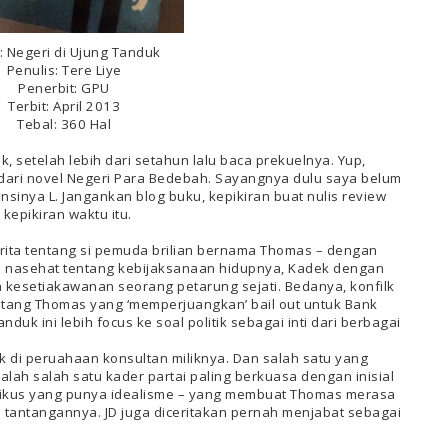
l: Negeri di Ujung Tanduk
Penulis: Tere Liye
Penerbit: GPU
Terbit: April 2013
Tebal: 360 Hal
, setelah lebih dari setahun lalu baca prekuelnya. Yup,
l dari novel Negeri Para Bedebah. Sayangnya dulu saya belum
nsinya L. Jangankan blog buku, kepikiran buat nulis review
kepikiran waktu itu.
erita tentang si pemuda brilian bernama Thomas – dengan
a nasehat tentang kebijaksanaan hidupnya, Kadek dengan
kesetiakawanan seorang petarung sejati. Bedanya, konfilk
ntang Thomas yang ‘memperjuangkan’ bail out untuk Bank
duk ini lebih focus ke soal politik sebagai inti dari berbagai
 di peruahaan konsultan miliknya. Dan salah satu yang
dalah salah satu kader partai paling berkuasa dengan inisial
itikus yang punya idealisme – yang membuat Thomas merasa
tantangannya. JD juga diceritakan pernah menjabat sebagai