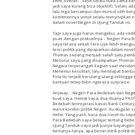
Emm, overall… saya selalu suka sama kar
jadi saya kurang bisa objektif). Selalu a
lalu lega bercampur dan muncul silih berg
komitmennya untuk selalu menyisipkan n
dalam novel Negeri di Ujung Tanduk ini.
Tapi saya juga harus mengakui, ada sedi
puas dengan prekuelnya – Negeri Para 
saya terasa sekali Tere Liye lebih menguas
teori politik yang dipaparkan dalam novel i
Thomas sedang menjadi salah satu pembica
Menurut saya yang disampaikan Thomas 
Negara terperangah kagum saat mendengar
Menemui kesulitan, lalu mendapat bantuan
Pola itu terjadi berulang-ulang sehingga
bantuan tetep bikin ngerasa surpraise.
Anyway… Negeri Para Bedebah dan Negeri
buat saya. Hemat saya, dua-duanya PASTI te
Bedebah terinspirasi kasus Bank Century,
marut kondisi politik Negeri. Itu dugaan 
Hehe. Yang pasti, baca dua novel itu sep
Para Bedebah saya belajar tentang beber
Ujung Tanduk saya jadi punya bayangan ten
bertanya-tanya, apa benar intrik politik d