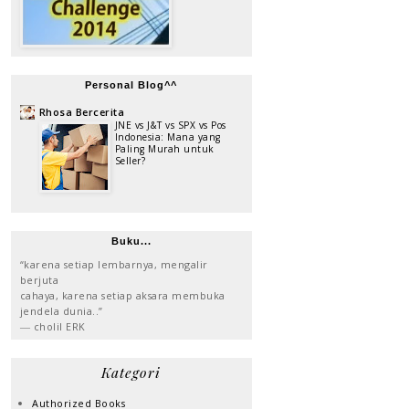
Personal Blog^^
Rhosa Bercerita
JNE vs J&T vs SPX vs Pos
Indonesia: Mana yang
Paling Murah untuk
Seller?
Buku...
“karena setiap lembarnya, mengalir
berjuta
cahaya, karena setiap aksara membuka
jendela dunia..”
― cholil ERK
Kategori
Authorized Books