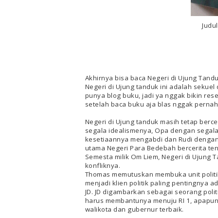
Judu
Akhirnya bisa baca Negeri di Ujung Tanduk
Negeri di Ujung tanduk ini adalah sekue
punya blog buku, jadi ya nggak bikin rese
setelah baca buku aja blas nggak pernah 
Negeri di Ujung tanduk masih tetap berc
segala idealismenya, Opa dengan segal
kesetiaannya mengabdi dan Rudi dengan 
utama Negeri Para Bedebah bercerita te
Semesta milik Om Liem, Negeri di Ujung Tan
konfliknya.
Thomas memutuskan membuka unit politik
menjadi klien politik paling pentingnya a
JD. JD digambarkan sebagai seorang pol
harus membantunya menuju RI 1, apapun 
walikota dan gubernur terbaik.