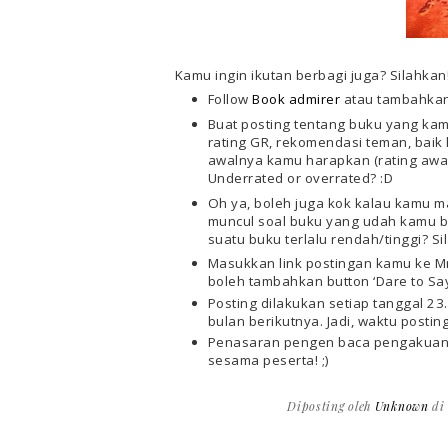
Kamu ingin ikutan berbagi juga? Silahkan
Follow
Book admirer
atau tambahkan d
Buat posting tentang buku yang kam
rating GR, rekomendasi teman, baik 
awalnya kamu harapkan (rating awal
Underrated or overrated?
:D
Oh ya, boleh juga kok kalau kamu
muncul soal buku yang udah kamu 
suatu buku terlalu rendah/tinggi?
Masukkan link postingan kamu ke
Mr
boleh tambahkan button ‘Dare to Sa
Posting dilakukan setiap tanggal 23
bulan berikutnya. Jadi, waktu postin
Penasaran pengen baca pengakuan p
sesama peserta!
;)
Diposting oleh
Unknown
d