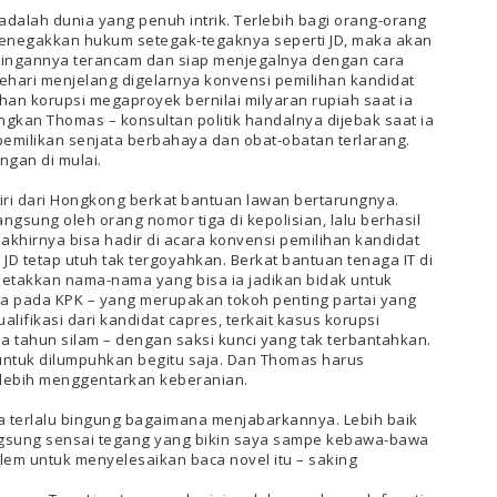
k adalah dunia yang penuh intrik. Terlebih bagi orang-orang
menegakkan hukum setegak-tegaknya seperti JD, maka akan
tingannya terancam dan siap menjegalnya dengan cara
 Sehari menjelang digelarnya konvensi pemilihan kandidat
han korupsi megaproyek bernilai milyaran rupiah saat ia
kan Thomas – konsultan politik handalnya dijebak saat ia
milikan senjata berbahaya dan obat-obatan terlarang.
ngan di mulai.
iri dari Hongkong berkat bantuan lawan bertarungnya.
gsung oleh orang nomor tiga di kepolisian, lalu berhasil
 akhirnya bisa hadir di acara konvensi pemilihan kandidat
 tetap utuh tak tergoyahkan. Berkat bantuan tenaga IT di
etakkan nama-nama yang bisa ia jadikan bidak untuk
a pada KPK – yang merupakan tokoh penting partai yang
lifikasi dari kandidat capres, terkait kasus korupsi
ahun silam – dengan saksi kunci yang tak terbantahkan.
untuk dilumpuhkan begitu saja. Dan Thomas harus
 lebih menggentarkan keberanian.
a terlalu bingung bagaimana menjabarkannya. Lebih baik
langsung sensai tegang yang bikin saya sampe kebawa-bawa
em untuk menyelesaikan baca novel itu – saking