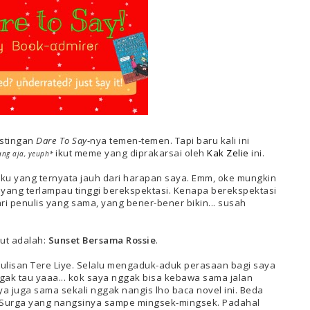
ostingan
Dare To Say
-nya temen-temen. Tapi baru kali ini
ikut meme yang diprakarsai oleh
Kak Zelie
ini.
ng aja, yeuph*
uku yang ternyata jauh dari harapan saya. Emm, oke mungkin
yang terlampau tinggi berekspektasi. Kenapa berekspektasi
ari penulis yang sama, yang bener-bener bikin... susah
ut adalah:
Sunset Bersama Rossie
.
lisan Tere Liye. Selalu mengaduk-aduk perasaan bagi saya
nggak tau yaaa... kok saya nggak bisa kebawa sama jalan
aya juga sama sekali nggak nangis lho baca novel ini. Beda
i Surga yang nangsinya sampe mingsek-mingsek. Padahal