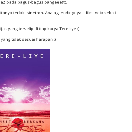
ata2 pada bagus-bagus bangeeettt.
nya terlalu sinetron. Apalagi endingnya... film india sekali -
ak yang terselip di tiap karya Tere liye :)
yang tidak sesuai harapan :)