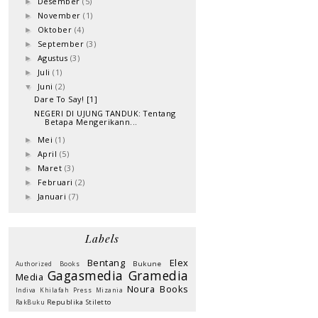
Desember
(5)
►
November
(1)
►
Oktober
(4)
►
September
(3)
►
Agustus
(3)
►
Juli
(1)
►
Juni
(2)
▼
Dare To Say! [1]
NEGERI DI UJUNG TANDUK: Tentang
Betapa Mengerikann...
Mei
(1)
►
April
(5)
►
Maret
(3)
►
Februari
(2)
►
Januari
(7)
►
Labels
Bentang
Elex
Bukune
Authorized Books
Gagasmedia
Gramedia
Media
Noura Books
Indiva
Khilafah Press
Mizania
Republika
Stiletto
RakBuku