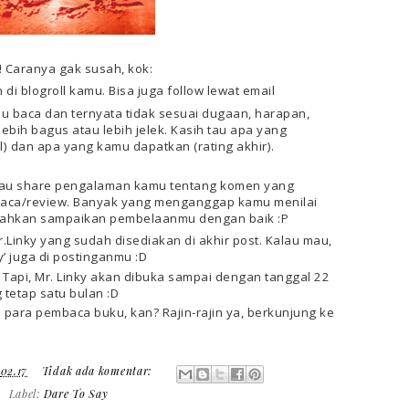
! Caranya gak susah, kok:
i blogroll kamu. Bisa juga follow lewat email
u baca dan ternyata tidak sesuai dugaan, harapan,
lebih bagus atau lebih jelek. Kasih tau apa yang
) dan apa yang kamu dapatkan (rating akhir).
 mau share pengalaman kamu tentang komen yang
baca/review. Banyak yang menganggap kamu menilai
 Silahkan sampaikan pembelaanmu dengan baik
:P
.Linky
yang sudah disediakan di akhir post. Kalau mau,
y’ juga di postinganmu
:D
. Tapi, Mr. Linky akan dibuka sampai dengan tanggal 22
g tetap satu bulan
:D
ara pembaca buku, kan? Rajin-rajin ya, berkunjung ke
i
02.17
Tidak ada komentar:
Label:
Dare To Say