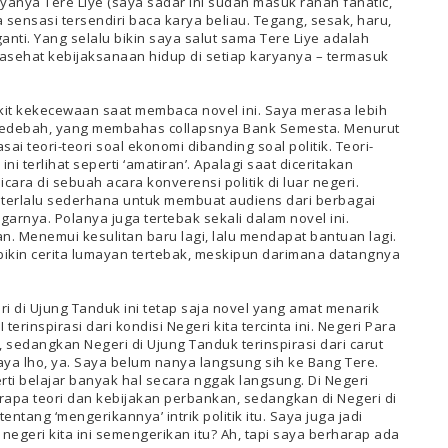
yanya Tere Liye (saya sadar ini sudah masuk ranah fanatic,
da sensasi tersendiri baca karya beliau. Tegang, sesak, haru,
anti. Yang selalu bikin saya salut sama Tere Liye adalah
asehat kebijaksanaan hidup di setiap karyanya – termasuk
kit kekecewaan saat membaca novel ini. Saya merasa lebih
Bedebah, yang membahas collapsnya Bank Semesta. Menurut
ai teori-teori soal ekonomi dibanding soal politik. Teori-
ni terlihat seperti ‘amatiran’. Apalagi saat diceritakan
ra di sebuah acara konverensi politik di luar negeri.
terlalu sederhana untuk membuat audiens dari berbagai
nya. Polanya juga tertebak sekali dalam novel ini.
. Menemui kesulitan baru lagi, lalu mendapat bantuan lagi.
 bikin cerita lumayan tertebak, meskipun darimana datangnya
 di Ujung Tanduk ini tetap saja novel yang amat menarik
rinspirasi dari kondisi Negeri kita tercinta ini. Negeri Para
 sedangkan Negeri di Ujung Tanduk terinspirasi dari carut
saya lho, ya. Saya belum nanya langsung sih ke Bang Tere.
erti belajar banyak hal secara nggak langsung. Di Negeri
apa teori dan kebijakan perbankan, sedangkan di Negeri di
tang ‘mengerikannya’ intrik politik itu. Saya juga jadi
i negeri kita ini semengerikan itu? Ah, tapi saya berharap ada