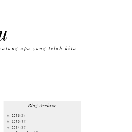
u
entang apa yang telah kita
Blog Archive
2016
(2)
►
2015
(17)
►
2014
(37)
▼