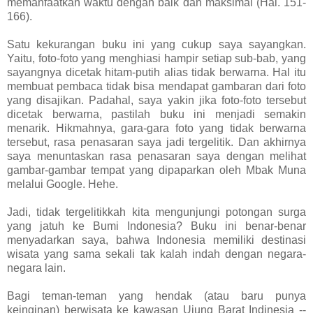
memanfaatkan waktu dengan baik dan maksimal (Hal. 151-
166).
Satu kekurangan buku ini yang cukup saya sayangkan.
Yaitu, foto-foto yang menghiasi hampir setiap sub-bab, yang
sayangnya dicetak hitam-putih alias tidak berwarna. Hal itu
membuat pembaca tidak bisa mendapat gambaran dari foto
yang disajikan. Padahal, saya yakin jika foto-foto tersebut
dicetak berwarna, pastilah buku ini menjadi semakin
menarik. Hikmahnya, gara-gara foto yang tidak berwarna
tersebut, rasa penasaran saya jadi tergelitik. Dan akhirnya
saya menuntaskan rasa penasaran saya dengan melihat
gambar-gambar tempat yang dipaparkan oleh Mbak Muna
melalui Google. Hehe.
Jadi, tidak tergelitikkah kita mengunjungi potongan surga
yang jatuh ke Bumi Indonesia? Buku ini benar-benar
menyadarkan saya, bahwa Indonesia memiliki destinasi
wisata yang sama sekali tak kalah indah dengan negara-
negara lain.
Bagi teman-teman yang hendak (atau baru punya
keinginan) berwisata ke kawasan Ujung Barat Indinesia --