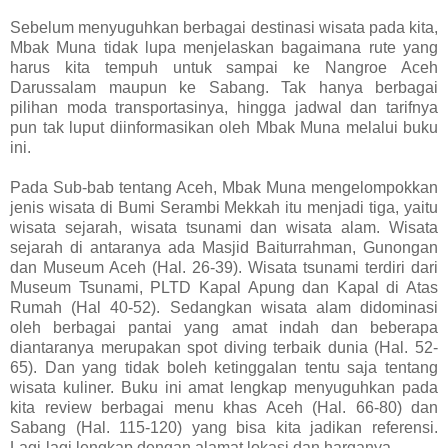
Sebelum menyuguhkan berbagai destinasi wisata pada kita,
Mbak Muna tidak lupa menjelaskan bagaimana rute yang
harus kita tempuh untuk sampai ke Nangroe Aceh
Darussalam maupun ke Sabang. Tak hanya berbagai
pilihan moda transportasinya, hingga jadwal dan tarifnya
pun tak luput diinformasikan oleh Mbak Muna melalui buku
ini.
Pada Sub-bab tentang Aceh, Mbak Muna mengelompokkan
jenis wisata di Bumi Serambi Mekkah itu menjadi tiga, yaitu
wisata sejarah, wisata tsunami dan wisata alam. Wisata
sejarah di antaranya ada Masjid Baiturrahman, Gunongan
dan Museum Aceh (Hal. 26-39). Wisata tsunami terdiri dari
Museum Tsunami, PLTD Kapal Apung dan Kapal di Atas
Rumah (Hal 40-52). Sedangkan wisata alam didominasi
oleh berbagai pantai yang amat indah dan beberapa
diantaranya merupakan spot diving terbaik dunia (Hal. 52-
65). Dan yang tidak boleh ketinggalan tentu saja tentang
wisata kuliner. Buku ini amat lengkap menyuguhkan pada
kita review berbagai menu khas Aceh (Hal. 66-80) dan
Sabang (Hal. 115-120) yang bisa kita jadikan referensi.
Lagi-lagi lengkap dengan alamat lokasi dan harganya.