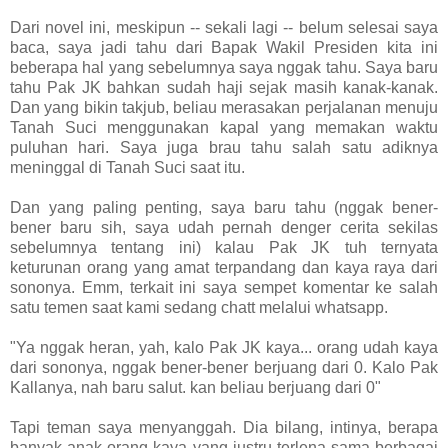
Dari novel ini, meskipun -- sekali lagi -- belum selesai saya
baca, saya jadi tahu dari Bapak Wakil Presiden kita ini
beberapa hal yang sebelumnya saya nggak tahu. Saya baru
tahu Pak JK bahkan sudah haji sejak masih kanak-kanak.
Dan yang bikin takjub, beliau merasakan perjalanan menuju
Tanah Suci menggunakan kapal yang memakan waktu
puluhan hari. Saya juga brau tahu salah satu adiknya
meninggal di Tanah Suci saat itu.
Dan yang paling penting, saya baru tahu (nggak bener-
bener baru sih, saya udah pernah denger cerita sekilas
sebelumnya tentang ini) kalau Pak JK tuh ternyata
keturunan orang yang amat terpandang dan kaya raya dari
sononya. Emm, terkait ini saya sempet komentar ke salah
satu temen saat kami sedang chatt melalui whatsapp.
"Ya nggak heran, yah, kalo Pak JK kaya... orang udah kaya
dari sononya, nggak bener-bener berjuang dari 0. Kalo Pak
Kallanya, nah baru salut. kan beliau berjuang dari 0"
Tapi teman saya menyanggah. Dia bilang, intinya, berapa
banyak anak orang kaya yang justru terlena sama berbagai