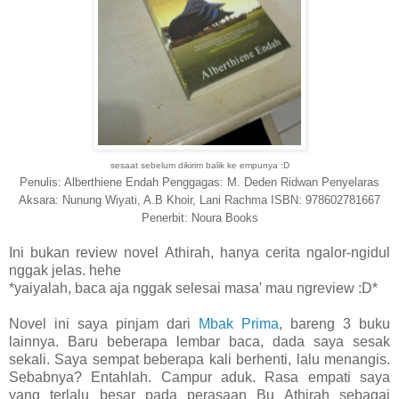
sesaat sebelum dikirim balik ke empunya :D
Penulis: Alberthiene Endah
Penggagas: M. Deden Ridwan
Penyelaras
Aksara: Nunung Wiyati, A.B Khoir, Lani Rachma
ISBN: 978602781667
Penerbit: Noura Books
Ini bukan review novel Athirah, hanya cerita ngalor-ngidul
nggak jelas. hehe
*yaiyalah, baca aja nggak selesai masa' mau ngreview :D*
Novel ini saya pinjam dari
Mbak Prima
, bareng 3 buku
lainnya. Baru beberapa lembar baca, dada saya sesak
sekali. Saya sempat beberapa kali berhenti, lalu menangis.
Sebabnya? Entahlah. Campur aduk. Rasa empati saya
yang terlalu besar pada perasaan Bu Athirah sebagai