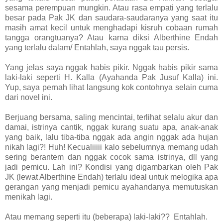
sesama perempuan mungkin. Atau rasa empati yang terlalu
besar pada Pak JK dan saudara-saudaranya yang saat itu
masih amat kecil untuk menghadapi kisruh cobaan rumah
tangga orangtuanya? Atau karna diksi Alberthine Endah
yang terlalu dalam/ Entahlah, saya nggak tau persis.
Yang jelas saya nggak habis pikir. Nggak habis pikir sama
laki-laki seperti H. Kalla (Ayahanda Pak Jusuf Kalla) ini.
Yup, saya pernah lihat langsung kok contohnya selain cuma
dari novel ini.
Berjuang bersama, saling mencintai, terlihat selalu akur dan
damai, istrinya cantik, nggak kurang suatu apa, anak-anak
yang baik, lalu tiba-tiba nggak ada angin nggak ada hujan
nikah lagi?! Huh! Kecualiiiii kalo sebelumnya memang udah
sering berantem dan nggak cocok sama istrinya, dll yang
jadi pemicu. Lah ini? Kondisi yang digambarkan oleh Pak
JK (lewat Alberthine Endah) terlalu ideal untuk melogika apa
gerangan yang menjadi pemicu ayahandanya memutuskan
menikah lagi.
Atau memang seperti itu (beberapa) laki-laki?? Entahlah.