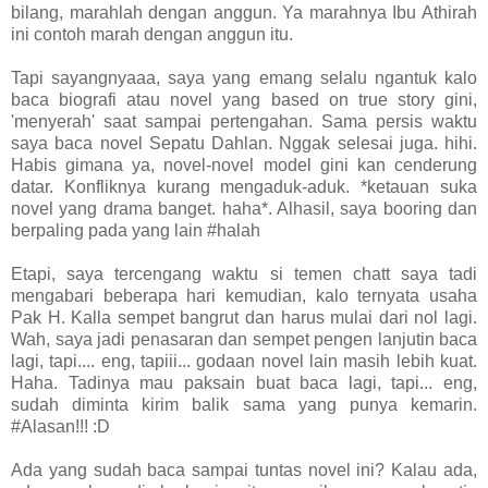
bilang, marahlah dengan anggun. Ya marahnya Ibu Athirah
ini contoh marah dengan anggun itu.
Tapi sayangnyaaa, saya yang emang selalu ngantuk kalo
baca biografi atau novel yang based on true story gini,
'menyerah' saat sampai pertengahan. Sama persis waktu
saya baca novel Sepatu Dahlan. Nggak selesai juga. hihi.
Habis gimana ya, novel-novel model gini kan cenderung
datar. Konfliknya kurang mengaduk-aduk. *ketauan suka
novel yang drama banget. haha*. Alhasil, saya booring dan
berpaling pada yang lain #halah
Etapi, saya tercengang waktu si temen chatt saya tadi
mengabari beberapa hari kemudian, kalo ternyata usaha
Pak H. Kalla sempet bangrut dan harus mulai dari nol lagi.
Wah, saya jadi penasaran dan sempet pengen lanjutin baca
lagi, tapi.... eng, tapiii... godaan novel lain masih lebih kuat.
Haha. Tadinya mau paksain buat baca lagi, tapi... eng,
sudah diminta kirim balik sama yang punya kemarin.
#Alasan!!! :D
Ada yang sudah baca sampai tuntas novel ini? Kalau ada,