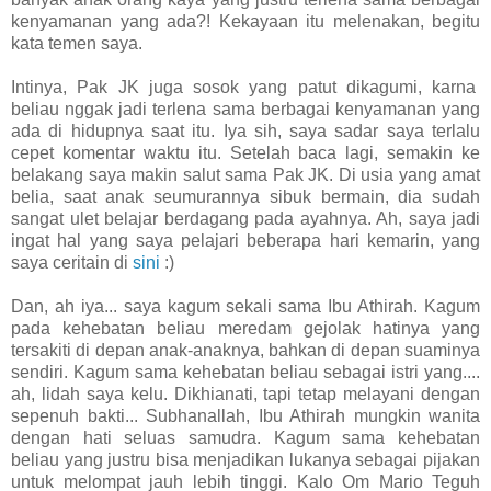
kenyamanan yang ada?! Kekayaan itu melenakan, begitu
kata temen saya.
Intinya, Pak JK juga sosok yang patut dikagumi, karna
beliau nggak jadi terlena sama berbagai kenyamanan yang
ada di hidupnya saat itu. Iya sih, saya sadar saya terlalu
cepet komentar waktu itu. Setelah baca lagi, semakin ke
belakang saya makin salut sama Pak JK. Di usia yang amat
belia, saat anak seumurannya sibuk bermain, dia sudah
sangat ulet belajar berdagang pada ayahnya. Ah, saya jadi
ingat hal yang saya pelajari beberapa hari kemarin, yang
saya ceritain di
sini
:)
Dan, ah iya... saya kagum sekali sama Ibu Athirah. Kagum
pada kehebatan beliau meredam gejolak hatinya yang
tersakiti di depan anak-anaknya, bahkan di depan suaminya
sendiri. Kagum sama kehebatan beliau sebagai istri yang....
ah, lidah saya kelu. Dikhianati, tapi tetap melayani dengan
sepenuh bakti... Subhanallah, Ibu Athirah mungkin wanita
dengan hati seluas samudra. Kagum sama kehebatan
beliau yang justru bisa menjadikan lukanya sebagai pijakan
untuk melompat jauh lebih tinggi. Kalo Om Mario Teguh