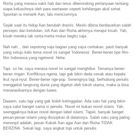
Risha yang merasa sakit hati dan terus diberondong pertanyaan tentang
siapa kekasihnya oleh para wartawan seperti kehilangan akal sehat.
Spontan ia menarik Aan, lalu menciumnya.
Sejak saat itu hidup Aan berubah drastis. Meski dibina berdasarkan salah
persepsi dan ketololan, toh Aan dan Risha akhirnya merajut kisah. Yah,
kisah mereka tak serta-merta mulus begitu saja.
Nah nah... dari sepotong saja bagian yang saya ceritakan, pasti banyak
yang setuju kalo tema novel ini sangat 'Indonesia'. Bener-bener tipe film-
film Indonesia yang ngetrend. Hehe.
Tapi, so far, saya merasa novel ini sangat menghibur. Temanya bener-
bener ringan. Konfliknya ngena, tapi gak bikin dada sesak atau kepala
ikut nyut-nyut. Bener-bener nge-pop. Senengnya lagi, berhubung penulis
menggeluti langsung dunia yang digeluti oleh tokoh utama, maka ia bisa
menarasikannya dengan luwes.
Daaann, satu lagi yang gak boleh ketinggalan. Ada satu hal yang bikin
saya salut banget sama si penulis. Novel ini bukan novel islami. Yah,
seenggaknya bukan novel dengan label islami. Tapiiii, banyak banget
pesan-pesan islami yang disisipkan di dalamnya. Salah satu yang paling
menonjol adalah, pesan Kakek Aan agar Aan dan Risha TIDAK
BERZINA. Sekali lagi, saya angkat topi untuk penulis.