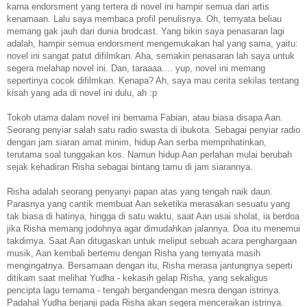
karna endorsment yang tertera di novel ini hampir semua dari artis
kenamaan. Lalu saya membaca profil penulisnya. Oh, ternyata beliau
memang gak jauh dari dunia brodcast. Yang bikin saya penasaran lagi
adalah, hampir semua endorsment mengemukakan hal yang sama, yaitu:
novel ini sangat patut difilmkan. Aha, semakin penasaran lah saya untuk
segera melahap novel ini. Dan, taraaaa.... yup, novel ini memang
sepertinya cocok difilmkan. Kenapa? Ah, saya mau cerita sekilas tentang
kisah yang ada di novel ini dulu, ah :p
Tokoh utama dalam novel ini bernama Fabian, atau biasa disapa Aan.
Seorang penyiar salah satu radio swasta di ibukota. Sebagai penyiar radio
dengan jam siaran amat minim, hidup Aan serba memprihatinkan,
terutama soal tunggakan kos. Namun hidup Aan perlahan mulai berubah
sejak kehadiran Risha sebagai bintang tamu di jam siarannya.
Risha adalah seorang penyanyi papan atas yang tengah naik daun.
Parasnya yang cantik membuat Aan seketika merasakan sesuatu yang
tak biasa di hatinya, hingga di satu waktu, saat Aan usai sholat, ia berdoa
jika Risha memang jodohnya agar dimudahkan jalannya. Doa itu menemui
takdirnya. Saat Aan ditugaskan untuk meliput sebuah acara penghargaan
musik, Aan kembali bertemu dengan Risha yang ternyata masih
mengingatnya. Bersamaan dengan itu, Risha merasa jantungnya seperti
ditikam saat melihat Yudha - kekasih gelap Risha, yang sekaligus
pencipta lagu ternama - tengah bergandengan mesra dengan istrinya.
Padahal Yudha berjanji pada Risha akan segera menceraikan istrinya.